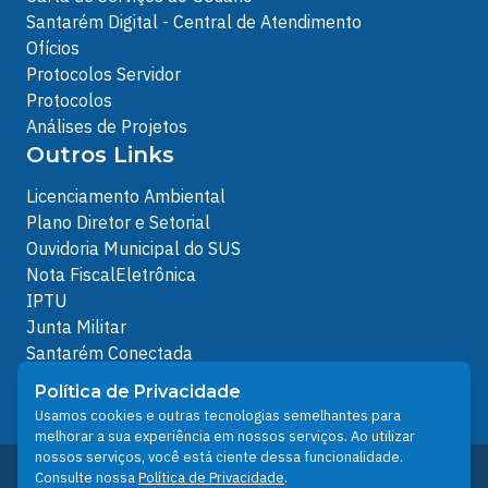
Santarém Digital - Central de Atendimento
Ofícios
Protocolos Servidor
Protocolos
Análises de Projetos
Outros Links
Licenciamento Ambiental
Plano Diretor e Setorial
Ouvidoria Municipal do SUS
Nota FiscalEletrônica
IPTU
Junta Militar
Santarém Conectada
Política de Privacidade
Política de Privacidade
People illustrations by Storyset
Usamos cookies e outras tecnologias semelhantes para
melhorar a sua experiência em nossos serviços. Ao utilizar
nossos serviços, você está ciente dessa funcionalidade.
Desenvolvido pelo Núcleo Técnico de Gestão de
Consulte nossa
Política de Privacidade
.