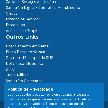
Carta de Serviços ao Usuário
Santarém Digital - Central de Atendimento
Ofícios
Protocolos Servidor
Protocolos
Análises de Projetos
Outros Links
Licenciamento Ambiental
Plano Diretor e Setorial
Ouvidoria Municipal do SUS
Nota FiscalEletrônica
IPTU
Junta Militar
Santarém Conectada
Política de Privacidade
Política de Privacidade
People illustrations by Storyset
Usamos cookies e outras tecnologias semelhantes para
melhorar a sua experiência em nossos serviços. Ao utilizar
nossos serviços, você está ciente dessa funcionalidade.
Desenvolvido pelo Núcleo Técnico de Gestão de