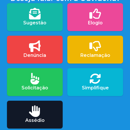
Sugestão
Elogio
Denúncia
Reclamação
Solicitação
Simplifique
Assédio