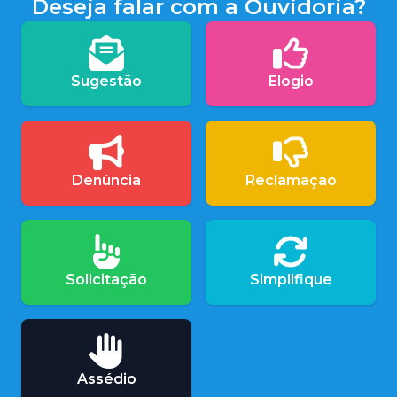
Deseja falar com a Ouvidoria?
Sugestão
Elogio
Denúncia
Reclamação
Solicitação
Simplifique
Assédio