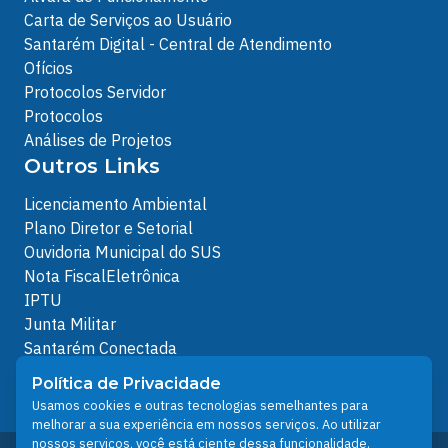
Carta de Serviços ao Usuário
Santarém Digital - Central de Atendimento
Ofícios
Protocolos Servidor
Protocolos
Análises de Projetos
Outros Links
Licenciamento Ambiental
Plano Diretor e Setorial
Ouvidoria Municipal do SUS
Nota FiscalEletrônica
IPTU
Junta Militar
Santarém Conectada
Política de Privacidade
Política de Privacidade
People illustrations by Storyset
Usamos cookies e outras tecnologias semelhantes para
melhorar a sua experiência em nossos serviços. Ao utilizar
nossos serviços, você está ciente dessa funcionalidade.