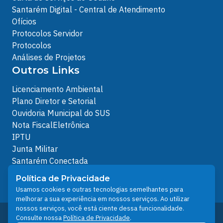
Santarém Digital - Central de Atendimento
Ofícios
Protocolos Servidor
Protocolos
Análises de Projetos
Outros Links
Licenciamento Ambiental
Plano Diretor e Setorial
Ouvidoria Municipal do SUS
Nota FiscalEletrônica
IPTU
Junta Militar
Santarém Conectada
Política de Privacidade
Política de Privacidade
People illustrations by Storyset
Usamos cookies e outras tecnologias semelhantes para
melhorar a sua experiência em nossos serviços. Ao utilizar
nossos serviços, você está ciente dessa funcionalidade.
Desenvolvido pelo Núcleo Técnico de Gestão de
Consulte nossa
Política de Privacidade
.