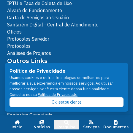
IPTU e Taxa de Coleta de Lixo
Alvará de Funcionamento
Carta de Serviços ao Usuário
Santarém Digital - Central de Atendimento
Ofícios
Protocolos Servidor
Protocolos
Análises de Projetos
Outros Links
Política de Privacidade
Licenciamento Ambiental
Usamos cookies e outras tecnologias semelhantes para
Plano Diretor e Setorial
melhorar a sua experiência em nossos serviços. Ao utilizar
Ouvidoria Municipal do SUS
nossos serviços, você está ciente dessa funcionalidade.
Nota FiscalEletrônica
Consulte nossa
Política de Privacidade
.
IPTU
Ok, estou ciente
Junta Militar
Santarém Conectada
Política de Privacidade
Início
Notícias
Pesquisa
Serviços
Documentos
People illustrations by Storyset