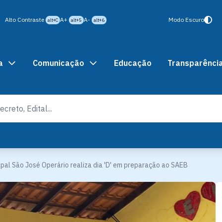
Alto Contraste
A+
A-
Modo Escuro
alt+C
alt+5
alt+6
a
Comunicação
Educação
Transparênci
ipal São José Operário realiza dia 'D' em preparação ao SAEB