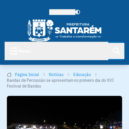
Acessibilidade
Menu
Página Inicial
Notícias
Educação
Bandas de Percussão se apresentam no primeiro dia do XVI
Festival de Bandas