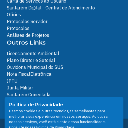
Carta de Serviços ao Usuário
Santarém Digital - Central de Atendimento
Ofícios
Protocolos Servidor
Protocolos
Análises de Projetos
Outros Links
Licenciamento Ambiental
Plano Diretor e Setorial
Ouvidoria Municipal do SUS
Nota FiscalEletrônica
IPTU
Junta Militar
Santarém Conectada
Política de Privacidade
Política de Privacidade
People illustrations by Storyset
Usamos cookies e outras tecnologias semelhantes para
melhorar a sua experiência em nossos serviços. Ao utilizar
nossos serviços, você está ciente dessa funcionalidade.
Desenvolvido pelo Núcleo Técnico de Gestão de
Consulte nossa
Política de Privacidade
.