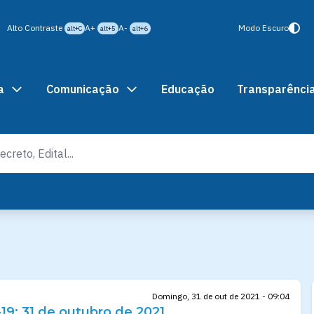
Alto Contraste
A+
A-
Modo Escuro
alt+C
alt+5
alt+6
a
Comunicação
Educação
Transparênci
Domingo, 31 de out de 2021 - 09:04
19: 31 de outubro de 2021