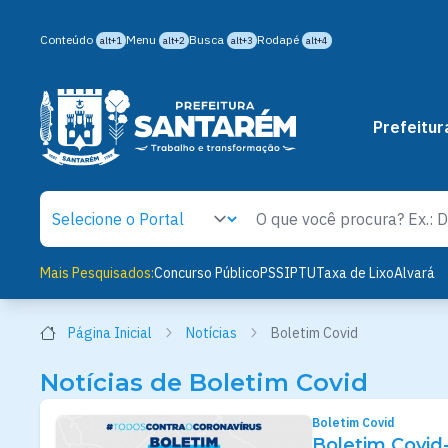
Conteúdo
Menu
Busca
Rodapé
alt+1
alt+2
alt+3
alt+4
Prefeitur
Mais Pesquisados:
Concurso Público
PSS
IPTU
Taxa de Lixo
Alvará
Página Inicial
Notícias
Boletim Covid
Notícias de Boletim Covid
Boletim Covid
Boletim Covid-