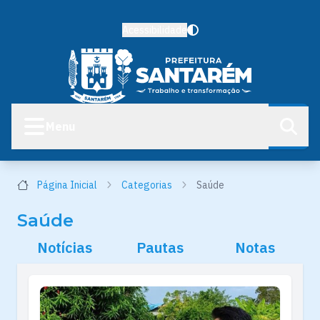
Acessibilidade
Menu
Página Inicial
Categorias
Saúde
Saúde
Notícias
Pautas
Notas