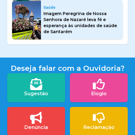
Saúde
Imagem Peregrina de Nossa
Senhora de Nazaré leva fé e
esperança às unidades de saúde
de Santarém
Deseja falar com a Ouvidoria?
Sugestão
Elogio
Denúncia
Reclamação