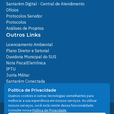
Santarém Digital - Central de Atendimento
Ofícios
Protocolos Servidor
Protocolos
Análises de Projetos
Outros Links
Licenciamento Ambiental
Plano Diretor e Setorial
Ouvidoria Municipal do SUS
Nota FiscalEletrônica
IPTU
Junta Militar
Santarém Conectada
Política de Privacidade
Política de Privacidade
People illustrations by Storyset
Usamos cookies e outras tecnologias semelhantes para
melhorar a sua experiência em nossos serviços. Ao utilizar
nossos serviços, você está ciente dessa funcionalidade.
Desenvolvido pelo Núcleo Técnico de Gestão de
Consulte nossa
Política de Privacidade
.