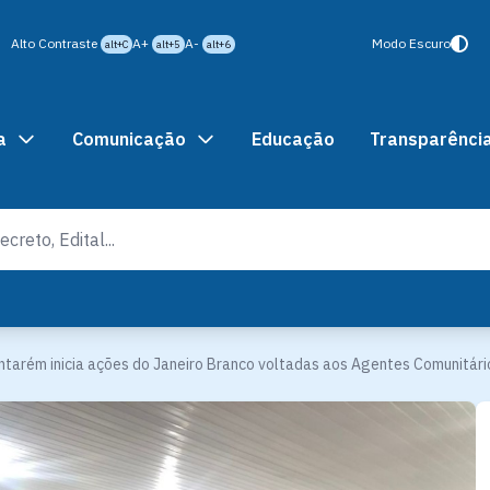
Alto Contraste
A+
A-
Modo Escuro
alt+C
alt+5
alt+6
a
Comunicação
Educação
Transparênci
antarém inicia ações do Janeiro Branco voltadas aos Agentes Comunitár