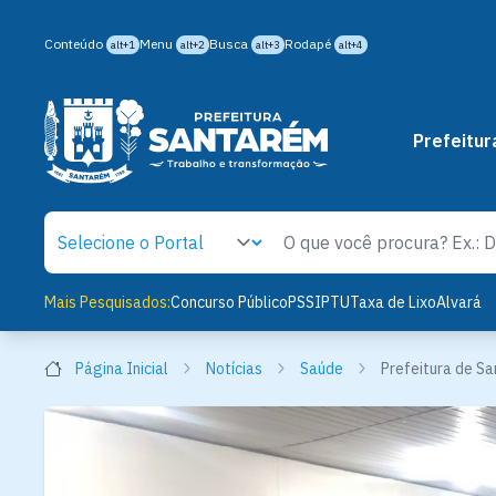
Conteúdo
Menu
Busca
Rodapé
alt+1
alt+2
alt+3
alt+4
Prefeitur
Mais Pesquisados:
Concurso Público
PSS
IPTU
Taxa de Lixo
Alvará
Página Inicial
Notícias
Saúde
Prefeitura de S