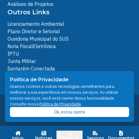
Análises de Projetos
Outros Links
Licenciamento Ambiental
Plano Diretor e Setorial
Ouvidoria Municipal do SUS
Nota FiscalEletrônica
IPTU
Junta Militar
Santarém Conectada
Política de Privacidade
Política de Privacidade
People illustrations by Storyset
Usamos cookies e outras tecnologias semelhantes para
melhorar a sua experiência em nossos serviços. Ao utilizar
nossos serviços, você está ciente dessa funcionalidade.
Desenvolvido pelo Núcleo Técnico de Gestão de
Consulte nossa
Política de Privacidade
.
Tecnologia da Informação - NTI
Ok, estou ciente
Prefeitura de Santarém © 2026
Início
Notícias
Pesquisa
Serviços
Documentos