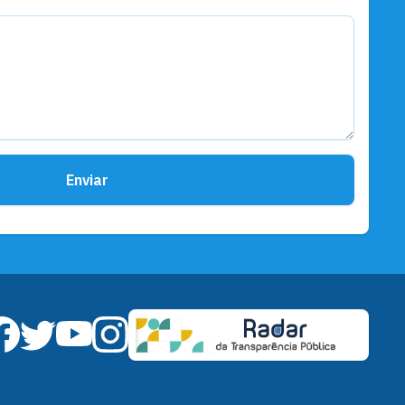
Assistência Social
CAS/CAEC celebra 19 anos de
atendimento à população de
Santarém
Enviar