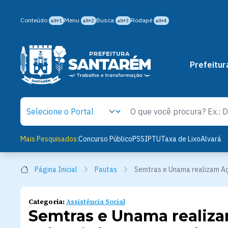
Conteúdo
Menu
Busca
Rodapé
alt+1
alt+2
alt+3
alt+4
Prefeitur
Mais Pesquisados:
Concurso Público
PSS
IPTU
Taxa de Lixo
Alvará
Página Inicial
Pautas
Semtras e Unama realizam Açã
Categoria:
Assistência Social
Semtras e Unama realiza