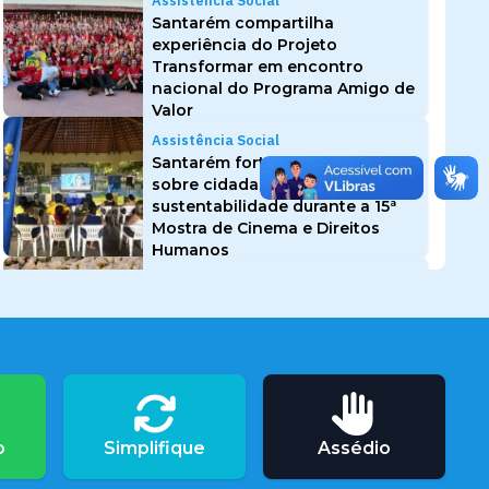
Assistência Social
Santarém compartilha
experiência do Projeto
Transformar em encontro
nacional do Programa Amigo de
Valor
Assistência Social
Santarém fortalece debate
sobre cidadania e
sustentabilidade durante a 15ª
Mostra de Cinema e Direitos
Humanos
Assistência Social
Prefeitura de Santarém entrega
12 toneladas de alimentos da
agricultura familiar a 500
famílias no bairro Salvação
Assistência Social
Prefeitura de Santarém divulga
o
Simplifique
Assédio
resultado final do PSS da
Semtras para contratação