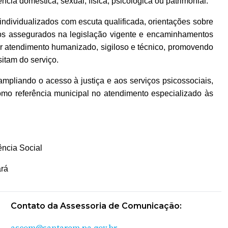
ncia doméstica, sexual, física, psicológica ou patrimonial.
ndividualizados com escuta qualificada, orientações sobre
itos assegurados na legislação vigente e encaminhamentos
ar atendimento humanizado, sigiloso e técnico, promovendo
itam do serviço.
 ampliando o acesso à justiça e aos serviços psicossociais,
omo referência municipal no atendimento especializado às
ência Social
ará
Contato da Assessoria de Comunicação:
ascom@santarem.pa.gov.br