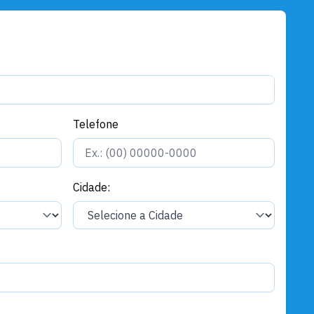
temporária
Assistência Social
Semtras divulga resultado
preliminar do Processo Seletivo
Simplificado para contratação
temporária
Telefone
Assistência Social
Junho Violeta é encerrado com
caminhada de conscientização
em Santarém
Cidade:
Assistência Social
Santarém é destaque no III
Encontro Regional da Estratégia
Alimenta Cidades e compartilha
experiência de referência
nacional