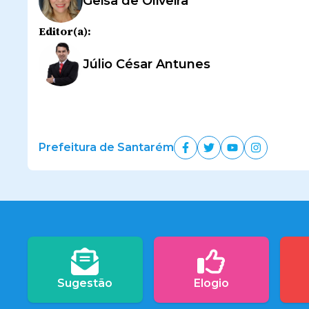
Geisa de Oliveira
Editor(a):
Júlio César Antunes
Prefeitura de Santarém
Sugestão
Elogio