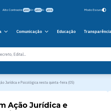
Alto Contraste
A+
A-
Modo Escuro
alt+C
alt+5
alt+6
a
Comunicação
Educação
Transparênci
o Jurídica e Psicológica nesta quinta-feira (05)
m Ação Jurídica e