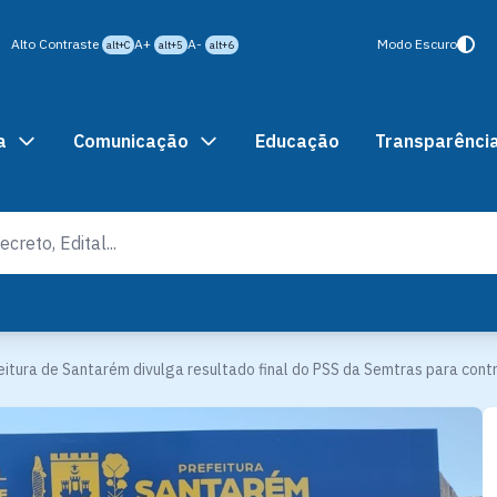
Alto Contraste
A+
A-
Modo Escuro
alt+C
alt+5
alt+6
a
Comunicação
Educação
Transparênci
eitura de Santarém divulga resultado final do PSS da Semtras para con