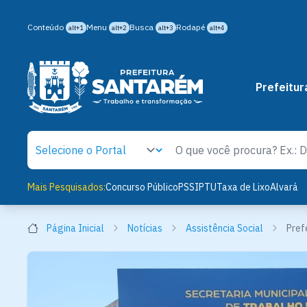
Conteúdo
Menu
Busca
Rodapé
alt+1
alt+2
alt+3
alt+4
Prefeitur
Mais Pesquisados:
Concurso Público
PSS
IPTU
Taxa de Lixo
Alvará
Página Inicial
Notícias
Assistência Social
Pref