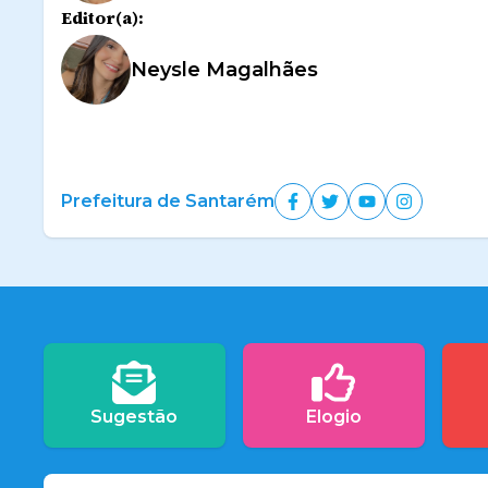
Editor(a):
Neysle Magalhães
Prefeitura de Santarém
Sugestão
Elogio