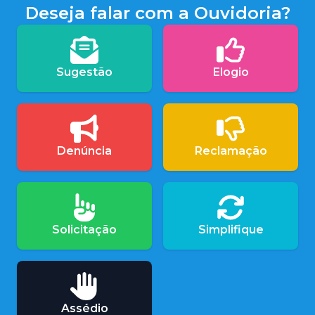
Deseja falar com a Ouvidoria?
Sugestão
Elogio
Denúncia
Reclamação
Solicitação
Simplifique
Assédio