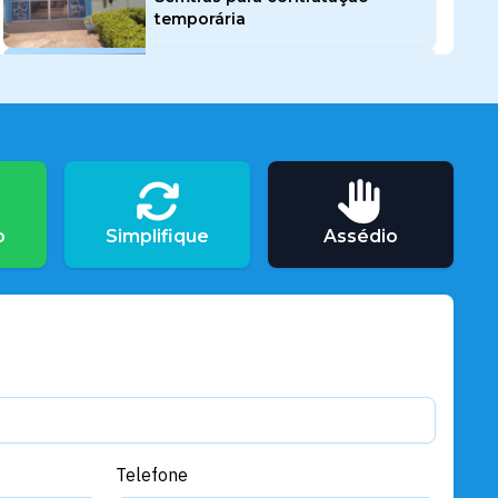
temporária
Assistência Social
Semtras divulga resultado
preliminar do Processo Seletivo
Simplificado para contratação
temporária
Assistência Social
o
Simplifique
Assédio
Junho Violeta é encerrado com
caminhada de conscientização
em Santarém
Assistência Social
Santarém é destaque no III
Encontro Regional da Estratégia
Alimenta Cidades e compartilha
experiência de referência
nacional
Telefone