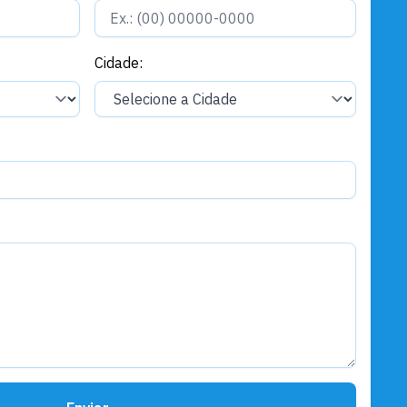
Assistência Social
CAS/CAEC celebra 19 anos de
atendimento à população de
Santarém
Cidade: