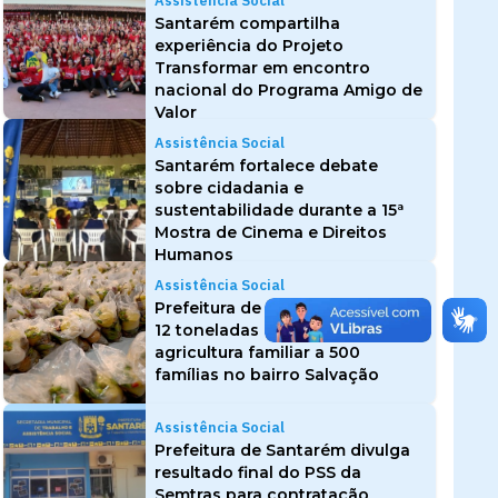
Assistência Social
Santarém compartilha
experiência do Projeto
Transformar em encontro
nacional do Programa Amigo de
Valor
Assistência Social
Santarém fortalece debate
sobre cidadania e
sustentabilidade durante a 15ª
Mostra de Cinema e Direitos
Humanos
Assistência Social
Prefeitura de Santarém entrega
12 toneladas de alimentos da
agricultura familiar a 500
famílias no bairro Salvação
Assistência Social
Prefeitura de Santarém divulga
resultado final do PSS da
Semtras para contratação