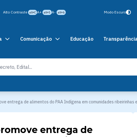
Alto Contraste
A+
A-
Modo Escuro
alt+C
alt+5
alt+6
a
Comunicação
Educação
Transparênci
ve entrega de alimentos do PAA Indígena em comunidades ribeirinhas e
promove entrega de