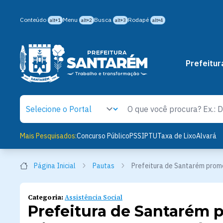
Conteúdo
Menu
Busca
Rodapé
alt+1
alt+2
alt+3
alt+4
Prefeitur
Mais Pesquisados:
Concurso Público
PSS
IPTU
Taxa de Lixo
Alvará
Página Inicial
Pautas
Prefeitura de Santarém promo
Categoria:
Assistência Social
Prefeitura de Santarém 