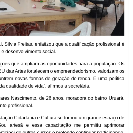
 Silvia Freitas, enfatizou que a qualificação profissional é
 e desenvolvimento social.
ações que ampliam as oportunidades para a população. Os
U das Artes fortalecem o empreendedorismo, valorizam os
ncontrem novas formas de geração de renda. É uma política
 qualidade de vida”, afirmou a secretária.
avares Nascimento, de 26 anos, moradora do bairro Uruará,
to profissional.
stação Cidadania e Cultura se tornou um grande espaço de
 Sou artesã e essa capacitação me permitiu aprimorar
icipei de outros cursos e pretendo continuar participando.