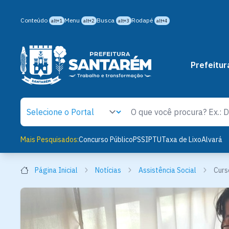
Conteúdo
Menu
Busca
Rodapé
alt+1
alt+2
alt+3
alt+4
Prefeitur
Mais Pesquisados:
Concurso Público
PSS
IPTU
Taxa de Lixo
Alvará
Página Inicial
Notícias
Assistência Social
Curs