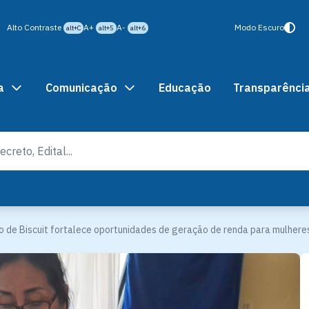
Alto Contraste
A+
A-
Modo Escuro
alt+C
alt+5
alt+6
a
Comunicação
Educação
Transparênci
o de Biscuit fortalece oportunidades de geração de renda para mulher