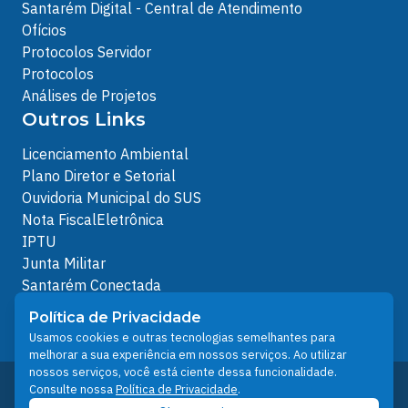
Santarém Digital - Central de Atendimento
Ofícios
Protocolos Servidor
Protocolos
Análises de Projetos
Outros Links
Licenciamento Ambiental
Plano Diretor e Setorial
Ouvidoria Municipal do SUS
Nota FiscalEletrônica
IPTU
Junta Militar
Santarém Conectada
Política de Privacidade
Política de Privacidade
People illustrations by Storyset
Usamos cookies e outras tecnologias semelhantes para
melhorar a sua experiência em nossos serviços. Ao utilizar
nossos serviços, você está ciente dessa funcionalidade.
Desenvolvido pelo Núcleo Técnico de Gestão de
Consulte nossa
Política de Privacidade
.
Tecnologia da Informação - NTI