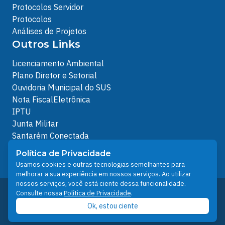
Protocolos Servidor
Protocolos
Análises de Projetos
Outros Links
Licenciamento Ambiental
Plano Diretor e Setorial
Ouvidoria Municipal do SUS
Nota FiscalEletrônica
IPTU
Junta Militar
Santarém Conectada
Política de Privacidade
Política de Privacidade
People illustrations by Storyset
Usamos cookies e outras tecnologias semelhantes para
melhorar a sua experiência em nossos serviços. Ao utilizar
nossos serviços, você está ciente dessa funcionalidade.
Desenvolvido pelo Núcleo Técnico de Gestão de
Consulte nossa
Política de Privacidade
.
Tecnologia da Informação - NTI
Ok, estou ciente
Prefeitura de Santarém © 2026