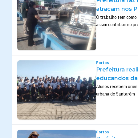
Prefeitura fa
atracam nos P
O trabalho tem como 
assim contribuir no p
Portos
Prefeitura rea
educandos da 
Alunos recebem orien
urbana de Santarém
Portos