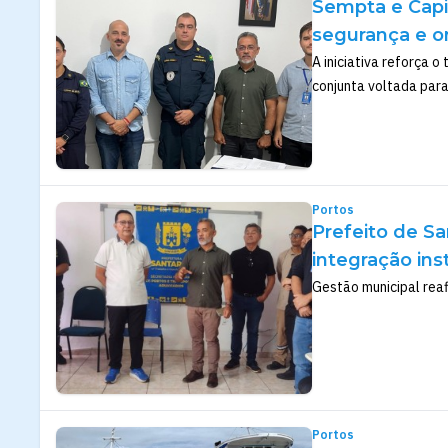
Sempta e Capi
segurança e 
A iniciativa reforça o
conjunta voltada par
Portos
Prefeito de Sa
integração ins
Gestão municipal reaf
Portos