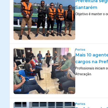
Prefeitura se
Santarém
Objetivo é manter o o
Portos
Mais 10 agent
cargos na Pre
Profissionais iniciam
Atracação.
Portos