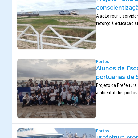
conscientizaç
A ação reuniu servido
reforço à educação a
Portos
Alunos da Esc
portuárias de
Projeto da Prefeitura
ambiental dos portos 
Portos
Prefeitura pr