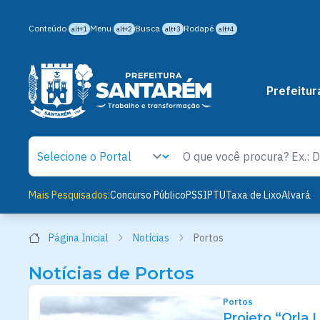
Conteúdo
Menu
Busca
Rodapé
alt+1
alt+2
alt+3
alt+4
Prefeitur
Mais Pesquisados:
Concurso Público
PSS
IPTU
Taxa de Lixo
Alvará
Página Inicial
Notícias
Portos
Notícias de Portos
Portos
Projeto “Orla