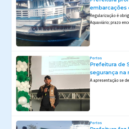
embarcações c
Regularização é obrig
Aquaviário; prazo enc
Portos
Prefeitura de
segurança na
A apresentação se d
Portos