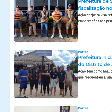
Prefeitura de 
fiscalização n
Ação conjunta visa re
embarcações nas princ
Portos
Prefeitura inic
do Distrito de
Ação tem como finalid
que frequentam a vila
Portos