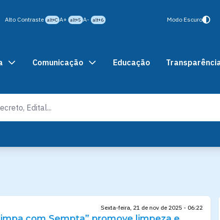
Alto Contraste
A+
A-
Modo Escuro
alt+C
alt+5
alt+6
a
Comunicação
Educação
Transparênci
Sexta-feira, 21 de nov de 2025 - 06:22
 Limpa com Sempta” promove limpeza e