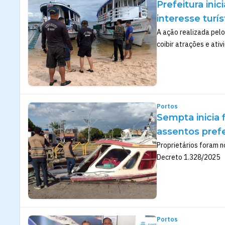
Prefeitura inic
interesse turí
A ação realizada pel
coibir atrações e ati
Portos
Sempta inicia 
assentos prefe
Proprietários foram n
Decreto 1.328/2025
Portos