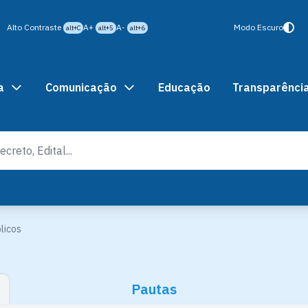
Alto Contraste
A+
A-
Modo Escuro
alt+C
alt+5
alt+6
a
Comunicação
Educação
Transparênci
licos
Pautas