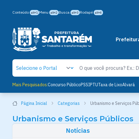
Conteúdo
Menu
Busca
Rodapé
alt+1
alt+2
alt+3
alt+4
Prefeitur
Mais Pesquisados:
Concurso Público
PSS
IPTU
Taxa de Lixo
Alvará
Página Inicial
Categorias
Urbanismo e Serviços Púb
Urbanismo e Serviços Públicos
Notícias