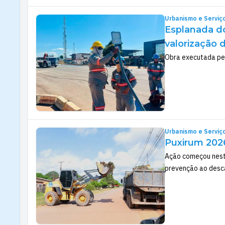
Urbanismo e Serviç
Esplanada d
valorização 
Obra executada pela
Urbanismo e Serviç
Puxirum 2026
Ação começou nesta
prevenção ao desca