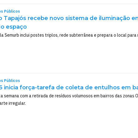
os Públicos
o Tapajós recebe novo sistema de iluminação e
do espaço
 Semurb inclui postes triplos, rede subterrânea e prepara o local para r
os Públicos
 inicia força-tarefa de coleta de entulhos em ba
 semana com a retirada de resíduos volumosos em bairros das zonas Oes
rte irregular.