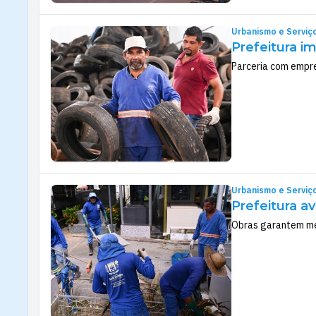
Urbanismo e Serviç
Prefeitura i
Parceria com empr
Urbanismo e Serviç
Prefeitura a
Obras garantem mel