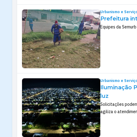
Urbanismo e Serviç
Prefeitura i
Equipes da Semurb 
Urbanismo e Serviç
Iluminação P
luz
Solicitações podem
agiliza o atendime