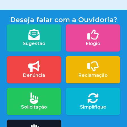
Deseja falar com a Ouvidoria?
Sugestão
Elogio
Denúncia
Reclamação
Solicitação
Simplifique