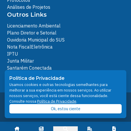
Protocolos
Análises de Projetos
Outros Links
Licenciamento Ambiental
Plano Diretor e Setorial
Ouvidoria Municipal do SUS
Nota FiscalEletrônica
IPTU
Junta Militar
Santarém Conectada
Política de Privacidade
Política de Privacidade
People illustrations by Storyset
Usamos cookies e outras tecnologias semelhantes para
melhorar a sua experiência em nossos serviços. Ao utilizar
nossos serviços, você está ciente dessa funcionalidade.
Desenvolvido pelo Núcleo Técnico de Gestão de
Consulte nossa
Política de Privacidade
.
Tecnologia da Informação - NTI
Ok, estou ciente
Prefeitura de Santarém © 2026