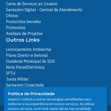
Carta de Serviços ao Usuário
Santarém Digital - Central de Atendimento
Ofícios
Protocolos Servidor
Protocolos
Análises de Projetos
Outros Links
Licenciamento Ambiental
Plano Diretor e Setorial
Ouvidoria Municipal do SUS
Nota FiscalEletrônica
IPTU
Junta Militar
Santarém Conectada
Política de Privacidade
Política de Privacidade
People illustrations by Storyset
Usamos cookies e outras tecnologias semelhantes para
melhorar a sua experiência em nossos serviços. Ao utilizar
nossos serviços, você está ciente dessa funcionalidade.