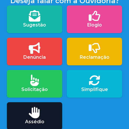
Deseja falar com a Ouvidoria?
Sugestão
Elogio
Denúncia
Reclamação
Solicitação
Simplifique
Assédio