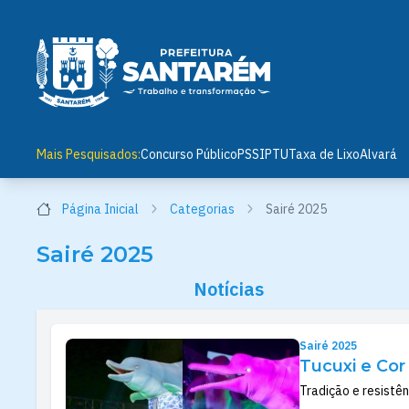
Mais Pesquisados:
Concurso Público
PSS
IPTU
Taxa de Lixo
Alvará
Página Inicial
Categorias
Sairé 2025
Sairé 2025
Notícias
Sairé 2025
Tucuxi e Cor
Tradição e resistê