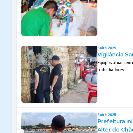
Sairé 2025
Vigilância Sa
Equipes atuam em i
trabalhadores.
Sairé 2025
Prefeitura i
Alter do Chã