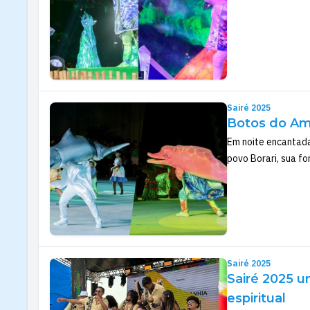
Sairé 2025
Botos do Ama
Em noite encantada
povo Borari, sua fo
Sairé 2025
Sairé 2025 u
espiritual