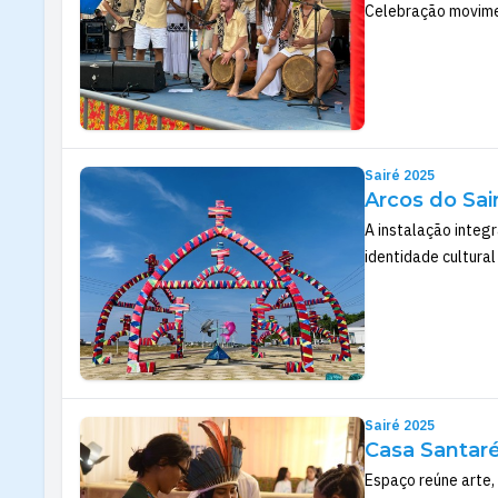
Celebração moviment
Sairé 2025
Arcos do Sai
A instalação integr
identidade cultural
Sairé 2025
Casa Santar
Espaço reúne arte,