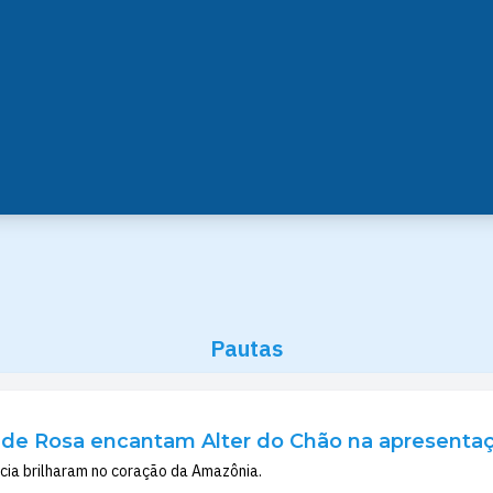
Pautas
 de Rosa encantam Alter do Chão na apresentaçã
ncia brilharam no coração da Amazônia.