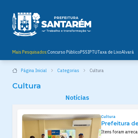
Mais Pesquisados:
Concurso Público
PSS
IPTU
Taxa de Lixo
Alvará
Página Inicial
Categorias
Cultura
Cultura
Notícias
Cultura
Prefeitura d
Itens foram arreca