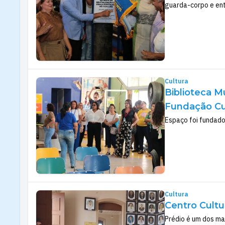
guarda-corpo e ent
Cultura
Biblioteca M
Fundação Cul
Espaço foi fundado
Cultura
Centro Cultu
Prédio é um dos mar