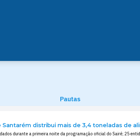
Pautas
e Santarém distribui mais de 3,4 toneladas de a
dados durante a primeira noite da programação oficial do Sairé; 25 enti