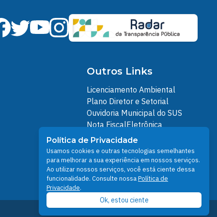
Outros Links
Licenciamento Ambiental
Plano Diretor e Setorial
Ouvidoria Municipal do SUS
Nota FiscalEletrônica
IPTU
Política de Privacidade
Junta Militar
Usamos cookies e outras tecnologias semelhantes
Santarém Conectada
para melhorar a sua experiência em nossos serviços.
Ao utilizar nossos serviços, você está ciente dessa
Política de Privacidade
funcionalidade. Consulte nossa
Política de
People illustrations by Storyset
Privacidade
.
Ok, estou ciente
Prefeitura de Santarém © 2026