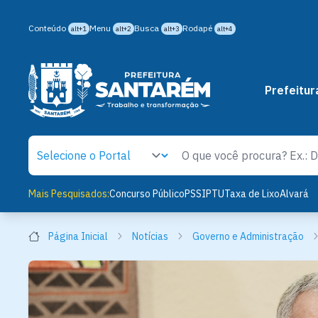
Conteúdo
Menu
Busca
Rodapé
alt+1
alt+2
alt+3
alt+4
Prefeitur
Mais Pesquisados:
Concurso Público
PSS
IPTU
Taxa de Lixo
Alvará
Página Inicial
Notícias
Governo e Administração