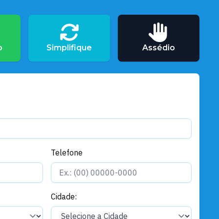
Governo e Administração
Santarém se prepara para viver
um Natal de encontros, cultura,
solidariedade e espetáculo
o
Simplifique
Assédio
Telefone
Cidade: