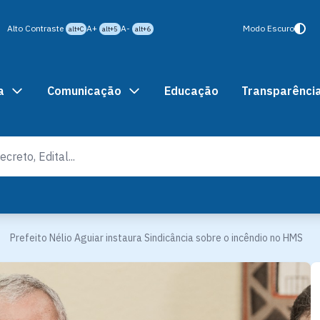
Alto Contraste
A+
A-
Modo Escuro
alt+C
alt+5
alt+6
a
Comunicação
Educação
Transparênci
Prefeito Nélio Aguiar instaura Sindicância sobre o incêndio no HMS