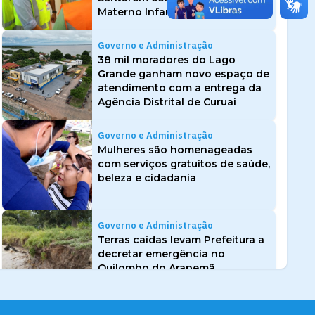
Materno Infantil e à Policlínica
Governo e Administração
38 mil moradores do Lago
Grande ganham novo espaço de
atendimento com a entrega da
Agência Distrital de Curuai
Governo e Administração
Mulheres são homenageadas
com serviços gratuitos de saúde,
beleza e cidadania
Governo e Administração
Terras caídas levam Prefeitura a
decretar emergência no
Quilombo do Arapemã