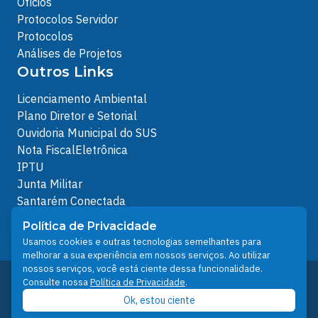
Ofícios
Protocolos Servidor
Protocolos
Análises de Projetos
Outros Links
Licenciamento Ambiental
Plano Diretor e Setorial
Ouvidoria Municipal do SUS
Nota FiscalEletrônica
IPTU
Junta Militar
Santarém Conectada
Política de Privacidade
Política de Privacidade
People illustrations by Storyset
Usamos cookies e outras tecnologias semelhantes para
melhorar a sua experiência em nossos serviços. Ao utilizar
nossos serviços, você está ciente dessa funcionalidade.
Desenvolvido pelo Núcleo Técnico de Gestão de
Consulte nossa
Política de Privacidade
.
Tecnologia da Informação - NTI
Ok, estou ciente
Prefeitura de Santarém © 2026