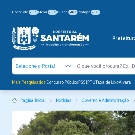
Conteúdo
Menu
Busca
Rodapé
alt+1
alt+2
alt+3
alt+4
Prefeitur
Mais Pesquisados:
Concurso Público
PSS
IPTU
Taxa de Lixo
Alvará
Página Inicial
Notícias
Governo e Administração