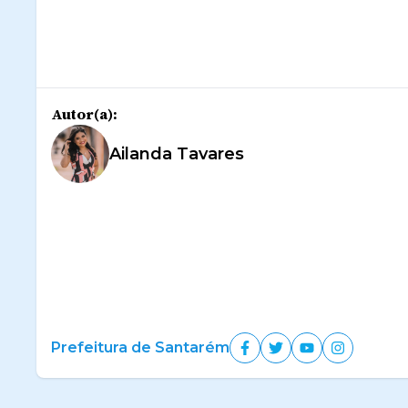
Autor(a):
Ailanda Tavares
Prefeitura de Santarém