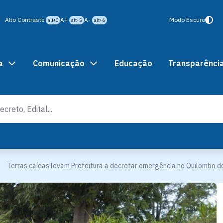
Alto Contraste
A+
A-
Modo Escuro
alt+C
alt+5
alt+6
a
Comunicação
Educação
Transparênci
Terras caídas levam Prefeitura a decretar emergência no Quilombo 