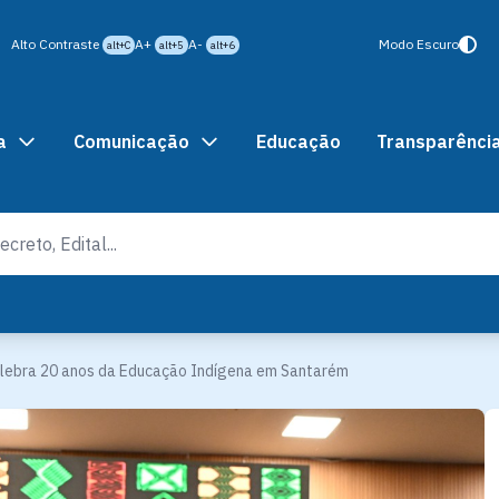
Alto Contraste
A+
A-
Modo Escuro
alt+C
alt+5
alt+6
a
Comunicação
Educação
Transparênci
elebra 20 anos da Educação Indígena em Santarém