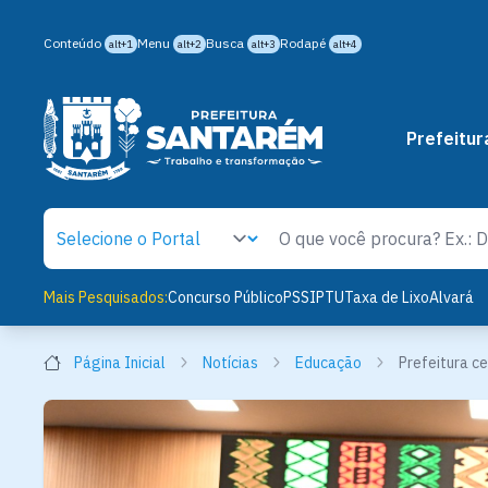
Conteúdo
Menu
Busca
Rodapé
alt+1
alt+2
alt+3
alt+4
Prefeitur
Mais Pesquisados:
Concurso Público
PSS
IPTU
Taxa de Lixo
Alvará
Página Inicial
Notícias
Educação
Prefeitura c