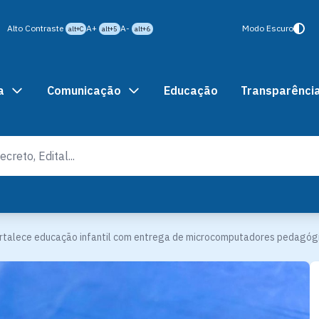
Alto Contraste
A+
A-
Modo Escuro
alt+C
alt+5
alt+6
a
Comunicação
Educação
Transparênci
ortalece educação infantil com entrega de microcomputadores pedagóg