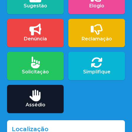
Sugestão
Elogio
Denúncia
Reclamação
Solicitação
Simplifique
Assédio
Localização