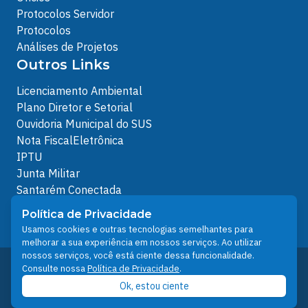
Protocolos Servidor
Protocolos
Análises de Projetos
Outros Links
Licenciamento Ambiental
Plano Diretor e Setorial
Ouvidoria Municipal do SUS
Nota FiscalEletrônica
IPTU
Junta Militar
Santarém Conectada
Política de Privacidade
Política de Privacidade
People illustrations by Storyset
Usamos cookies e outras tecnologias semelhantes para
melhorar a sua experiência em nossos serviços. Ao utilizar
nossos serviços, você está ciente dessa funcionalidade.
Desenvolvido pelo Núcleo Técnico de Gestão de
Consulte nossa
Política de Privacidade
.
Tecnologia da Informação - NTI
Ok, estou ciente
Prefeitura de Santarém © 2026