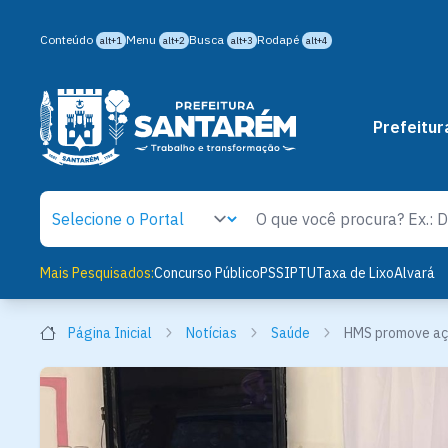
Conteúdo
Menu
Busca
Rodapé
alt+1
alt+2
alt+3
alt+4
Prefeitur
Mais Pesquisados:
Concurso Público
PSS
IPTU
Taxa de Lixo
Alvará
Página Inicial
Notícias
Saúde
HMS promove aç