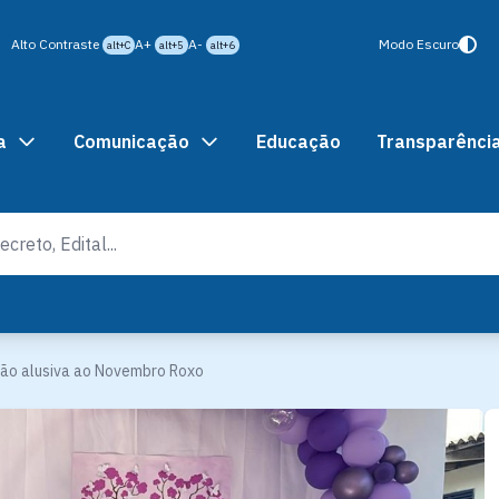
Alto Contraste
A+
A-
Modo Escuro
alt+C
alt+5
alt+6
a
Comunicação
Educação
Transparênci
ão alusiva ao Novembro Roxo