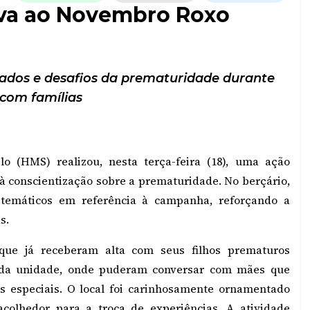
va ao Novembro Roxo
dados e desafios da prematuridade durante
 com famílias
lo (HMS) realizou, nesta terça-feira (18), uma ação
à conscientização sobre a prematuridade. No berçário,
 temáticos em referência à campanha, reforçando a
s.
ue já receberam alta com seus filhos prematuros
da unidade, onde puderam conversar com mães que
especiais. O local foi carinhosamente ornamentado
colhedor para a troca de experiências. A atividade