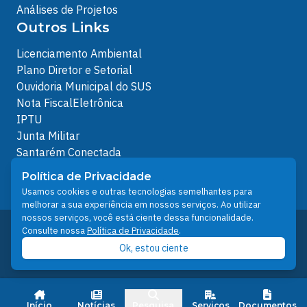
Análises de Projetos
Outros Links
Licenciamento Ambiental
Plano Diretor e Setorial
Ouvidoria Municipal do SUS
Nota FiscalEletrônica
IPTU
Junta Militar
Santarém Conectada
Política de Privacidade
Política de Privacidade
People illustrations by Storyset
Usamos cookies e outras tecnologias semelhantes para
melhorar a sua experiência em nossos serviços. Ao utilizar
nossos serviços, você está ciente dessa funcionalidade.
Desenvolvido pelo Núcleo Técnico de Gestão de
Consulte nossa
Política de Privacidade
.
Tecnologia da Informação - NTI
Ok, estou ciente
Prefeitura de Santarém © 2026
Início
Notícias
Pesquisa
Serviços
Documentos