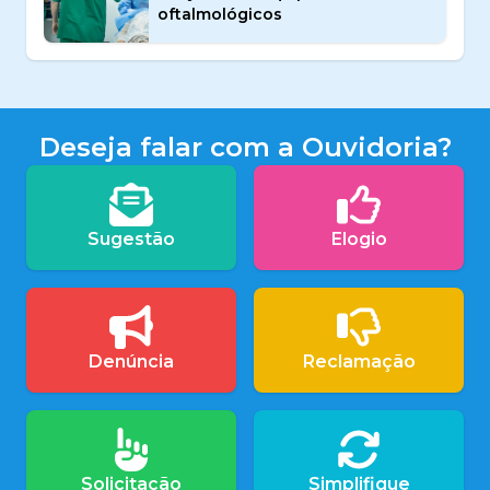
oftalmológicos
Deseja falar com a Ouvidoria?
Sugestão
Elogio
Denúncia
Reclamação
Solicitação
Simplifique