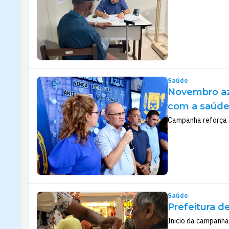
Saúde
Novembro az
com a saúd
Campanha reforça a
Saúde
Prefeitura d
Inicio da campanha