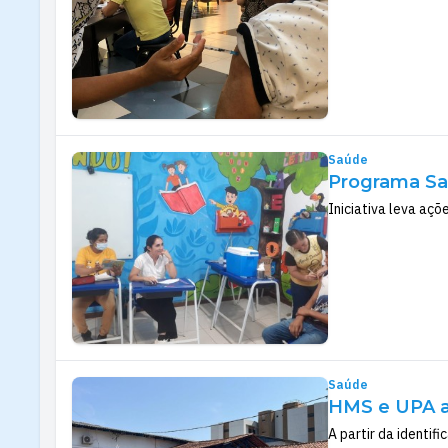
Saúde
Programa Sa
Iniciativa leva açõ
Saúde
HMS e UPA ad
A partir da identif