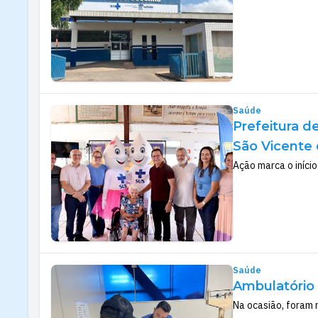
Saúde
Prefeitura d
São Vicente 
Ação marca o iníci
Saúde
Ambulatório
Na ocasião, foram 