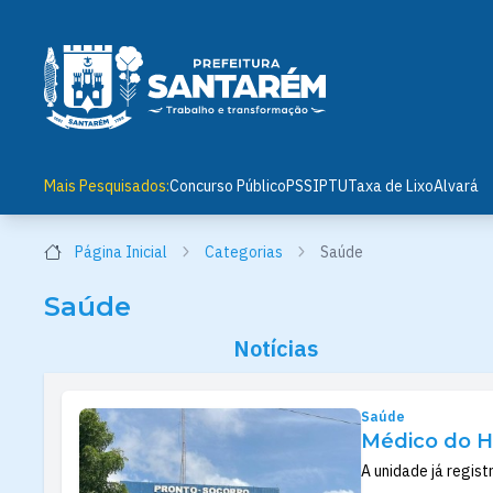
Mais Pesquisados:
Concurso Público
PSS
IPTU
Taxa de Lixo
Alvará
Página Inicial
Categorias
Saúde
Saúde
Notícias
Saúde
Médico do Ho
A unidade já regis