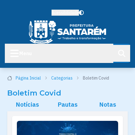
Acessibilidade
Menu
Página Inicial
Categorias
Boletim Covid
Boletim Covid
Notícias
Pautas
Notas