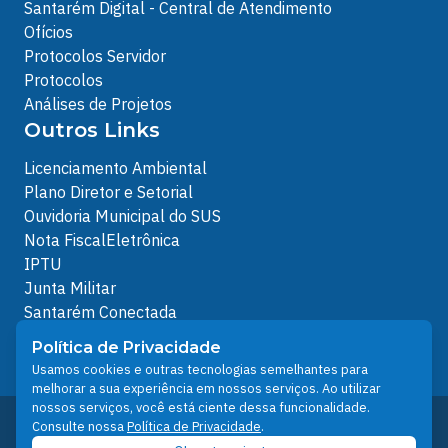
Santarém Digital - Central de Atendimento
Ofícios
Protocolos Servidor
Protocolos
Análises de Projetos
Outros Links
Licenciamento Ambiental
Plano Diretor e Setorial
Ouvidoria Municipal do SUS
Nota FiscalEletrônica
IPTU
Junta Militar
Santarém Conectada
Política de Privacidade
Política de Privacidade
People illustrations by Storyset
Usamos cookies e outras tecnologias semelhantes para
melhorar a sua experiência em nossos serviços. Ao utilizar
nossos serviços, você está ciente dessa funcionalidade.
Desenvolvido pelo Núcleo Técnico de Gestão de
Consulte nossa
Política de Privacidade
.
Tecnologia da Informação - NTI