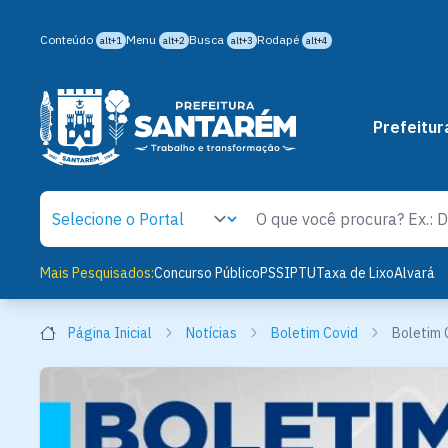
Conteúdo
Menu
Busca
Rodapé
alt+1
alt+2
alt+3
alt+4
Prefeitur
Mais Pesquisados:
Concurso Público
PSS
IPTU
Taxa de Lixo
Alvará
Página Inicial
Notícias
Boletim Covid
Boletim 