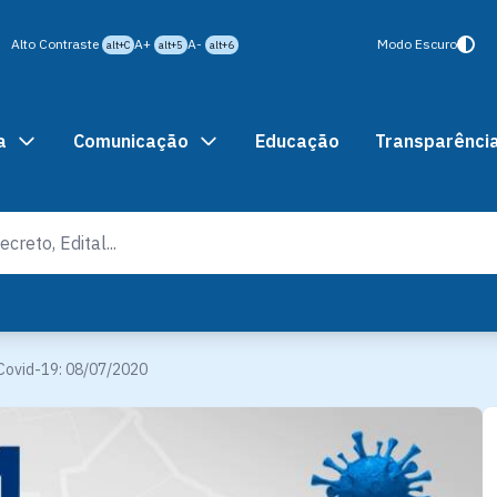
Alto Contraste
A+
A-
Modo Escuro
alt+C
alt+5
alt+6
a
Comunicação
Educação
Transparênci
Covid-19: 08/07/2020