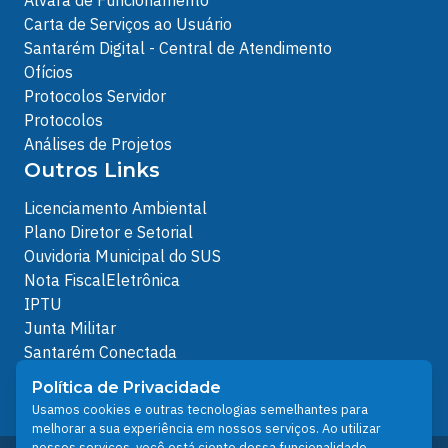
Carta de Serviços ao Usuário
Santarém Digital - Central de Atendimento
Ofícios
Protocolos Servidor
Protocolos
Análises de Projetos
Outros Links
Licenciamento Ambiental
Plano Diretor e Setorial
Ouvidoria Municipal do SUS
Nota FiscalEletrônica
IPTU
Junta Militar
Santarém Conectada
Política de Privacidade
Política de Privacidade
People illustrations by Storyset
Usamos cookies e outras tecnologias semelhantes para
melhorar a sua experiência em nossos serviços. Ao utilizar
nossos serviços, você está ciente dessa funcionalidade.