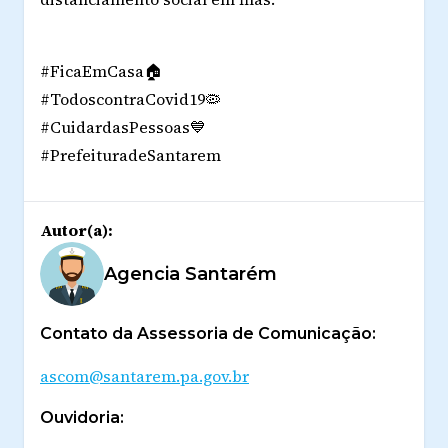
#FicaEmCasa🏠
#TodoscontraCovid19🦠
#CuidardasPessoas💙
#PrefeituradeSantarem
Autor(a):
Agencia Santarém
Contato da Assessoria de Comunicação:
ascom@santarem.pa.gov.br
Ouvidoria: