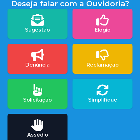
Deseja falar com a Ouvidoria?
Sugestão
Elogio
Denúncia
Reclamação
Solicitação
Simplifique
Assédio