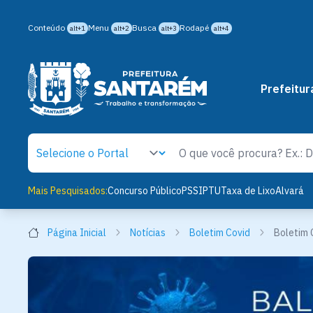
Conteúdo
Menu
Busca
Rodapé
alt+1
alt+2
alt+3
alt+4
Prefeitur
Mais Pesquisados:
Concurso Público
PSS
IPTU
Taxa de Lixo
Alvará
Página Inicial
Notícias
Boletim Covid
Boletim 