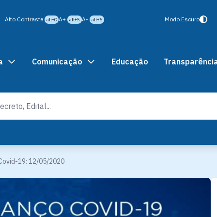
Alto Contraste
A+
A-
Modo Escuro
alt+C
alt+5
alt+6
a
Comunicação
Educação
Transparênci
Covid-19: 12/05/2020