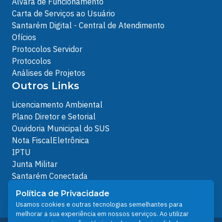
Alvará de Funcionamento
Carta de Serviços ao Usuário
Santarém Digital - Central de Atendimento
Ofícios
Protocolos Servidor
Protocolos
Análises de Projetos
Outros Links
Licenciamento Ambiental
Plano Diretor e Setorial
Ouvidoria Municipal do SUS
Nota FiscalEletrônica
IPTU
Junta Militar
Santarém Conectada
Política de Privacidade
Política de Privacidade
People illustrations by Storyset
Usamos cookies e outras tecnologias semelhantes para
melhorar a sua experiência em nossos serviços. Ao utilizar