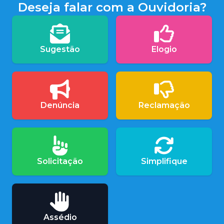
Deseja falar com a Ouvidoria?
Sugestão
Elogio
Denúncia
Reclamação
Solicitação
Simplifique
Assédio