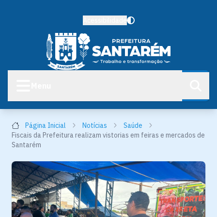
Acessibilidade
Menu
Página Inicial
Notícias
Saúde
Fiscais da Prefeitura realizam vistorias em feiras e mercados de
Santarém