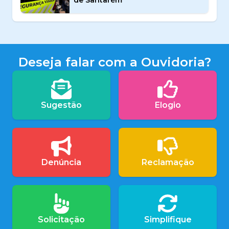
Deseja falar com a Ouvidoria?
Sugestão
Elogio
Denúncia
Reclamação
Solicitação
Simplifique