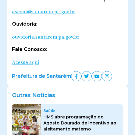
ascom@santarem.pa.gov.br
Ouvidoria:
ouvidoria.santarem.pa.gov.br
Fale Conosco:
Acesse aqui
Prefeitura de Santarém
Outras Notícias
Saúde
HMS abre programação do
Agosto Dourado de incentivo ao
aleitamento materno