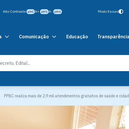
Alto Contraste
A+
A-
Modo Escuro
alt+C
alt+5
alt+6
a
Comunicação
Educação
Transparênci
PPBC realiza mais de 2,9 mil atendimentos gratuitos de saúde e cidad