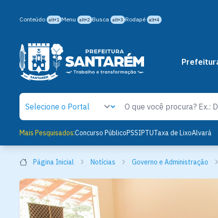
Conteúdo
Menu
Busca
Rodapé
alt+1
alt+2
alt+3
alt+4
Prefeitur
Mais Pesquisados:
Concurso Público
PSS
IPTU
Taxa de Lixo
Alvará
Página Inicial
Notícias
Governo e Administração