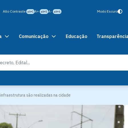
Alto Contraste
A+
A-
Modo Escuro
alt+C
alt+5
alt+6
a
Comunicação
Educação
Transparênci
infraestrutura são realizadas na cidade