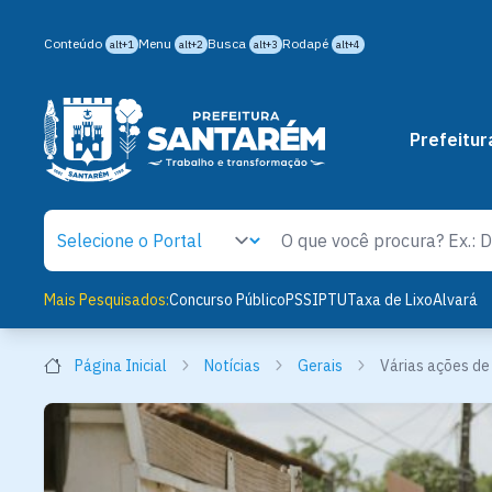
Conteúdo
Menu
Busca
Rodapé
alt+1
alt+2
alt+3
alt+4
Prefeitur
Mais Pesquisados:
Concurso Público
PSS
IPTU
Taxa de Lixo
Alvará
Página Inicial
Notícias
Gerais
Várias ações de 