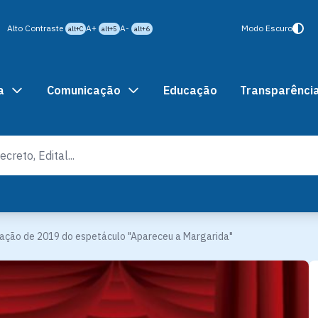
Alto Contraste
A+
A-
Modo Escuro
alt+C
alt+5
alt+6
a
Comunicação
Educação
Transparênci
ação de 2019 do espetáculo "Apareceu a Margarida"