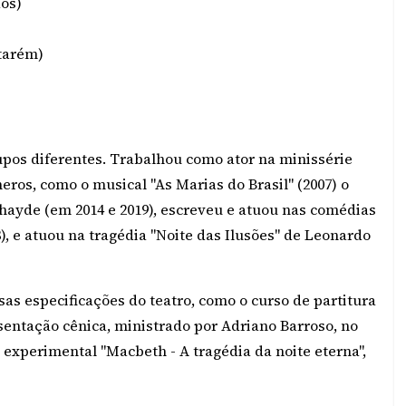
dos)
tarém)
upos diferentes. Trabalhou como ator na minissérie
eros, como o musical "As Marias do Brasil" (2007) o
ayde (em 2014 e 2019), escreveu e atuou nas comédias
08), e atuou na tragédia "Noite das Ilusões" de Leonardo
rsas especificações do teatro, como o curso de partitura
esentação cênica, ministrado por Adriano Barroso, no
 experimental "Macbeth - A tragédia da noite eterna",