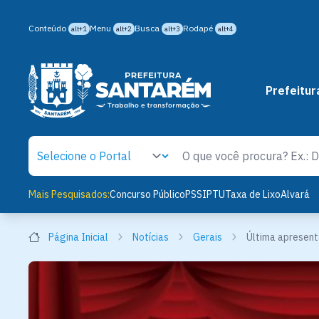
Conteúdo
Menu
Busca
Rodapé
alt+1
alt+2
alt+3
alt+4
Prefeitur
Mais Pesquisados:
Concurso Público
PSS
IPTU
Taxa de Lixo
Alvará
Página Inicial
Notícias
Gerais
Última apresent