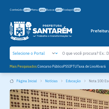
Conteúdo
Menu
Busca
Rodapé
alt+1
alt+2
alt+3
alt+4
Prefeitur
Mais Pesquisados:
Concurso Público
PSS
IPTU
Taxa de Lixo
Alvará
Página Inicial
Notícias
Educação
Nota 100: Es