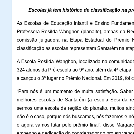
Escolas já tem histórico de classificação na
As Escolas de Educação Infantil e Ensino Fundamen
Professora Rosilda Wanghon (planalto), ambas da Re
comissão julgadora na Etapa Estadual do Prêmio 
classificação as escolas representam Santarém na etapa
A Escola Rosilda Wanghon, localizada na comunidad
324 alunos da Pré-escola ao 9º ano, além da 4ª etapa,
alcançou o 3º lugar no Prêmio Nacional. Em 2019, foi c
“Para nós é um momento de muita satisfação. Saber q
melhores escolas de Santarém (a escola Sesi da red
sermos uma escola da região do planalto, muitos a
não é o caso, porque nós buscamos, nós fazemos e nós
e agora vamos lutar pelo prêmio final”, disse Marga
empenho e dedicação do coordenador do projeto vence