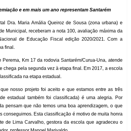
 premiação e em mais um ano representam Santarém
tal Dra. Maria Amália Queiroz de Sousa (zona urbana) e
de Municipal, receberam a nota 100, avaliação máxima da
Nacional de Educação Fiscal edição 2020/2021. Com a
 final.
e Perema, Km 17 da rodovia Santarém/Curua-Una, atende
 e chega pela segunda vez à etapa final. Em 2017, a escola
lassificada na etapa estadual.
ue nosso projeto foi aceito e que estamos entre as três
e estadual também foi classificada) é uma alegria. Por
inda pensam que não temos uma boa aprendizagem, o que
 conseguimos. Esta classificação é motivo de muita honra
rete de Lima Carvalho, gestora da escola que agradeceu o
dor, professor Manoel Marivaldo.